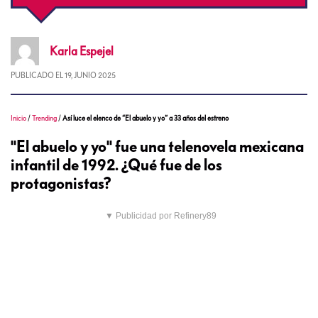
Karla
Espejel
PUBLICADO EL
19, JUNIO 2025
Inicio
/
Trending
/
Así luce el elenco de “El abuelo y yo” a 33 años del estreno
"El abuelo y yo" fue una telenovela mexicana
infantil de 1992. ¿Qué fue de los
protagonistas?
▼ Publicidad por Refinery89