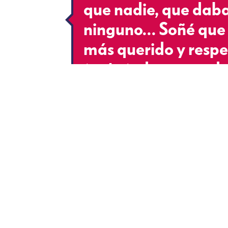
que nadie, que dab
ninguno… Soñé que e
más querido y resp
tenía todo… pero de
¡Eso duele!
Noticias relacionadas a:
#
América se burló duro de 