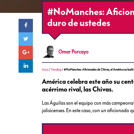
#NoManches: Aficiona
duro de ustedes
Omar
Porcayo
Inicio
/
Trending
/
#NoManches: Aficionados de Chivas, el América se burló 
América celebra este año su cent
acérrimo rival, las Chivas.
Las Águilas son el equipo con más campeonato
jalisicenses. En este caso, con un aficionado