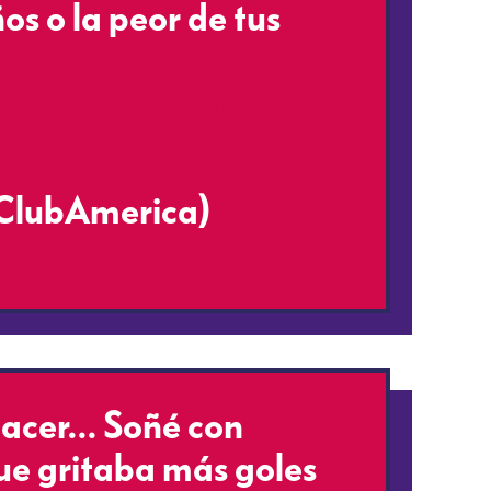
os o la peor de tus
eza
https://t.co/lBcZn1
ClubAmerica)
7 de julio
nacer… Soñé con
que gritaba más goles