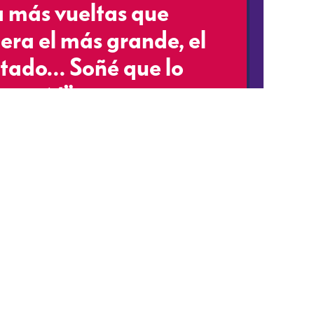
a más vueltas que
ra el más grande, el
etado… Soñé que lo
sperté”.
NoManches: Aficionados de Chivas, e
ustedes