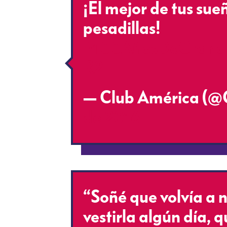
¡El mejor de tus sueñ
pesadillas!
#100AñosDeGrand
R2EH
— Club América (@
de 2016
“Soñé que volvía a 
vestirla algún día, 