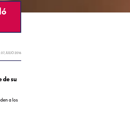
ló
L
07, JULIO 2016
e de su
den a los