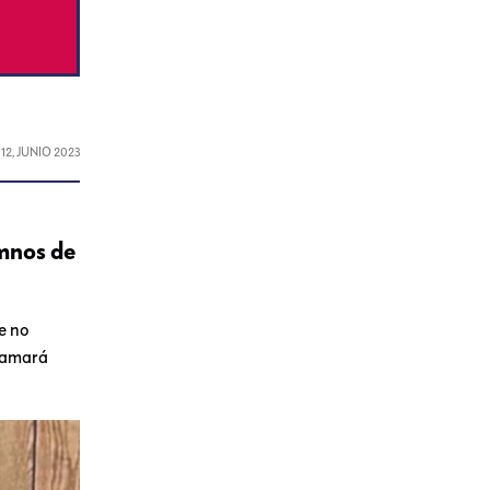
L
12, JUNIO 2023
umnos de
e no
llamará