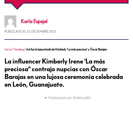
Karla
Espejel
PUBLICADO EL
12, DICIEMBRE 2023
Inicio
/
Trending
/
Así fue la lujosa boda de Kimberly ‘La más preciosa’ y Óscar Barajas
La influencer Kimberly Irene 'La más
preciosa" contrajo nupcias con Óscar
Barajas en una lujosa ceremonia celebrada
en León, Guanajuato.
▼ Publicidad por Refinery89