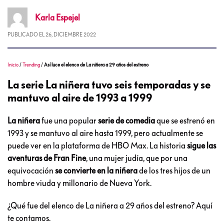
Karla
Espejel
PUBLICADO EL
26, DICIEMBRE 2022
Inicio
/
Trending
/
Así luce el elenco de La niñera a 29 años del estreno
La serie La niñera tuvo seis temporadas y se
mantuvo al aire de 1993 a 1999
La niñera
fue una popular
serie de comedia
que se estrenó en
1993 y se mantuvo al aire hasta 1999, pero actualmente se
puede ver en la plataforma de HBO Max. La historia
sigue las
aventuras de Fran Fine
, una mujer judía, que por una
equivocación
se convierte en la niñera
de los tres hijos de un
hombre viuda y millonario de Nueva York.
¿Qué fue del elenco de La niñera a 29 años del estreno? Aquí
te contamos.