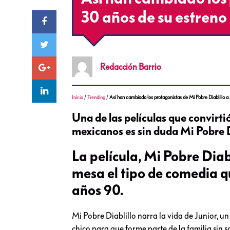
30 años de su estreno
Redacción
Barrio
Inicio
/
Trending
/
Así han cambiado los protagonistas de Mi Pobre Diablillo a
Una de las películas que convirti
mexicanos es sin duda Mi Pobre D
La película, Mi Pobre Diab
mesa el tipo de comedia q
años 90.
Mi Pobre Diablillo narra la vida de Junior, u
chico para que forme parte de la familia sin 