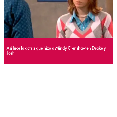
Así luce la actriz que hizo a Mindy Crenshaw en Drake y
Josh