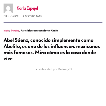
Karla
Espejel
PUBLICADO EL
19, AGOSTO 2025
Inicio
/
Trending
/
Así es la lujosa casa donde vive Abelito
Abel Sáenz, conocido simplemente como
Abelito, es uno de los influencers mexicanos
más famosos. Mira cómo es la casa donde
vive
▼ Publicidad por Refinery89