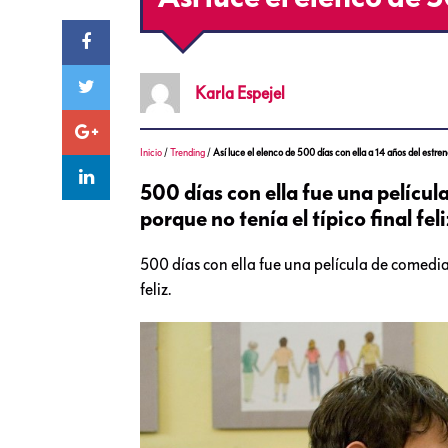
Karla
Espejel
Inicio
/
Trending
/
Así luce el elenco de 500 días con ella a 14 años del estre
500 días con ella fue una pelíc
porque no tenía el típico final feli
500 días con ella fue una película de comedi
feliz.