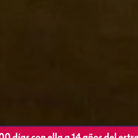
500 días con ella a 14 años del estr