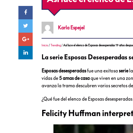
Karla
Espejel
Inicio
/
Trending
/
Así luce el elenco de Esposas desesperadas 19 años despu
La serie Esposas Desesperadas s
Esposas desesperadas
fue una exitosa
serie
la
vidas de
5 amas de casa
que viven en una zon
avanza la trama descubren varios secretos de
¿Qué fue del elenco de Esposas desesperadas 
Felicity Huffman interpre