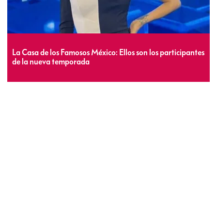
La Casa de los Famosos México: Ellos son los participantes
de la nueva temporada