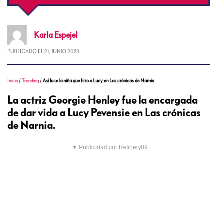
Karla
Espejel
PUBLICADO EL
21, JUNIO 2023
Inicio
/
Trending
/
Así luce la niña que hizo a Lucy en Las crónicas de Narnia
La actriz Georgie Henley fue la encargada
de dar vida a Lucy Pevensie en Las crónicas
de Narnia.
▼ Publicidad por Refinery89