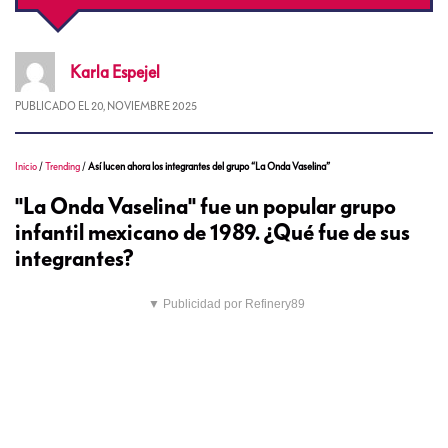
Karla
Espejel
PUBLICADO EL
20, NOVIEMBRE 2025
Inicio
/
Trending
/
Así lucen ahora los integrantes del grupo “La Onda Vaselina”
"La Onda Vaselina" fue un popular grupo
infantil mexicano de 1989. ¿Qué fue de sus
integrantes?
▼ Publicidad por Refinery89