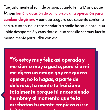
Fue justamente al salir de prisión, cuando tenía 17 años, que
Mhon
i
tomó la decisión de someterse a una
operación para
cambiar de género
y aunque asegura que se siente contenta
con su cuerpo, no le recomendaría a nadie hacerlo porque su
libido desapareció y considera que se necesita ser muy fuerte
mentalmente para lidiar con eso.
“Yo estoy muy feliz así operada y
me siento muy a gusto, pero si a mí
me dijera un amigo gay me quiero
operar, no lo hagas, a parte de
doloroso, tu mente te traiciona
totalmente porque tú naces siendo
hombre y al momento que te la
arrebatan tu mente empieza a irse