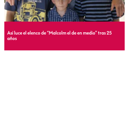
Así luce el elenco de “Malcolm el de en medio” tras 25
años