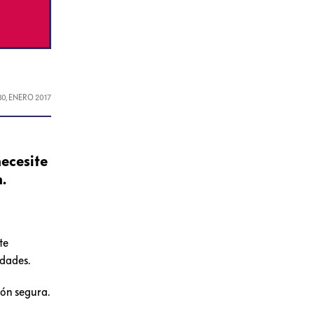
30, ENERO 2017
necesite
.
te
idades.
ón segura.