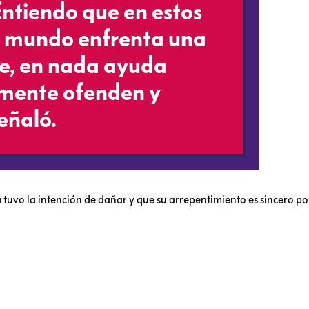
ntiendo que en estos
 mundo enfrenta una
e, en nada ayuda
amente ofenden y
señaló.
tuvo la intención de dañar y que su arrepentimiento es sincero por