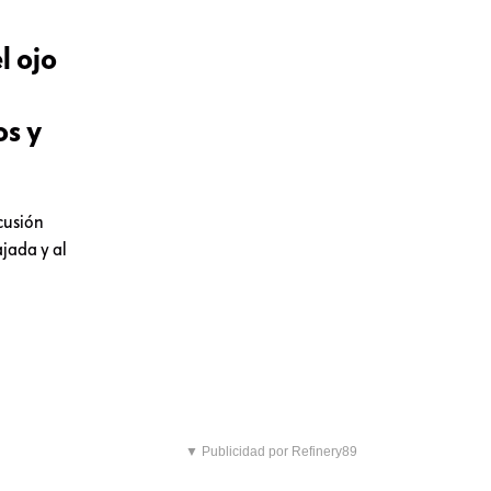
l ojo
os y
cusión
jada y al
▼ Publicidad por Refinery89