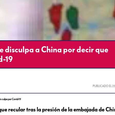
 disculpa a China por decir que
d-19
PUBLICADO EL
2
en culpa por Covid-19
ue recular tras la presión de la embajada de Chi