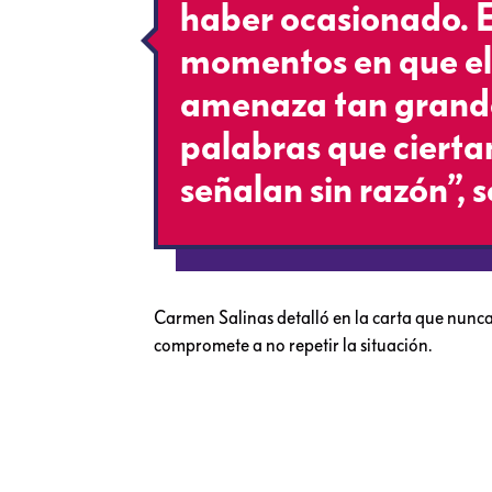
haber ocasionado. E
momentos en que el
amenaza tan grand
palabras que ciert
señalan sin razón”, 
Carmen Salinas detalló en la carta que nunca 
compromete a no repetir la situación.
Aquí la carta: