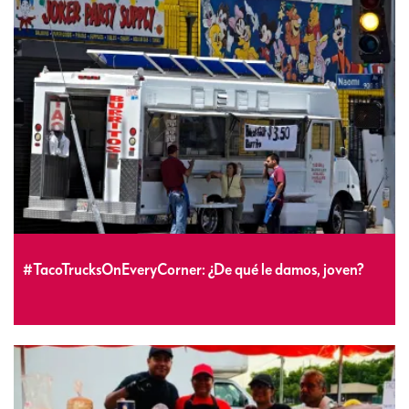
#TacoTrucksOnEveryCorner: ¿De qué le damos, joven?