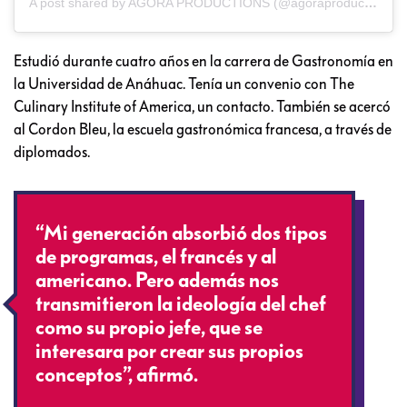
A post shared by AGORA PRODUCTIONS (@agoraproductions)
Estudió durante cuatro años en la carrera de Gastronomía en
la Universidad de Anáhuac. Tenía un convenio con The
Culinary Institute of America, un contacto. También se acercó
al Cordon Bleu, la escuela gastronómica francesa, a través de
diplomados.
“Mi generación absorbió dos tipos
de programas, el francés y al
americano. Pero además nos
transmitieron la ideología del chef
como su propio jefe, que se
interesara por crear sus propios
conceptos”, afirmó.