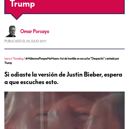
Trump
Omar
Porcayo
PUBLICADO EL
20, JULIO 2017
Inicio
/
Trending
/
#MátenmePorqueMeMuero: Así de horrible se escucha “Despacito” cantada por
Trump
Si odiaste la versión de Justin Bieber, espera
a que escuches esto.