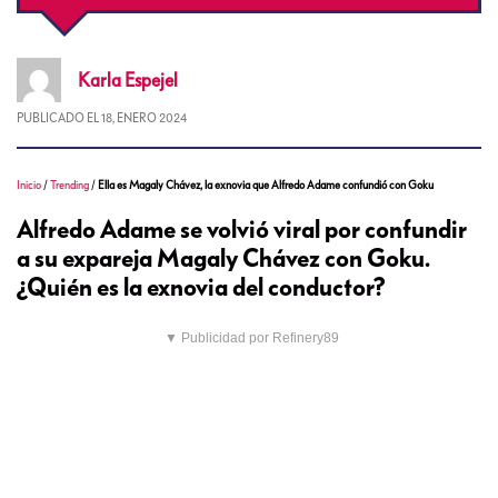
Karla
Espejel
PUBLICADO EL
18, ENERO 2024
Inicio
/
Trending
/
Ella es Magaly Chávez, la exnovia que Alfredo Adame confundió con Goku
Alfredo Adame se volvió viral por confundir
a su expareja Magaly Chávez con Goku.
¿Quién es la exnovia del conductor?
▼ Publicidad por Refinery89