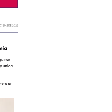
DICIEMBRE 2022
mia
que se
uy unida
o era un