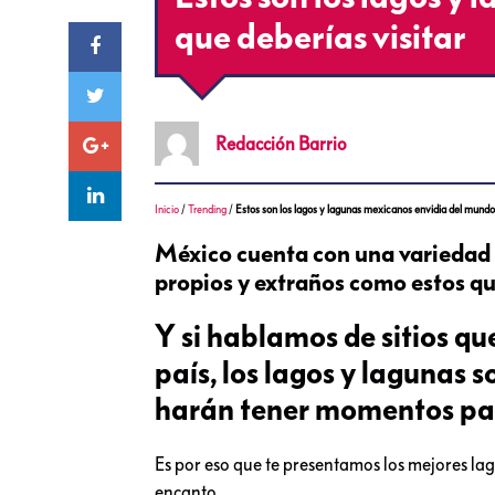
que deberías visitar
Redacción
Barrio
Inicio
/
Trending
/
Estos son los lagos y lagunas mexicanos envidia del mundo 
México cuenta con una variedad d
propios y extraños como estos qu
Y si hablamos de sitios qu
país, los lagos y lagunas 
harán tener momentos pa
Es por eso que te presentamos los mejores lag
encanto.