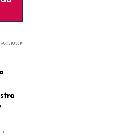
, AGOSTO 2019
ra
stro
e
su