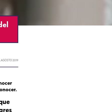
del
, AGOSTO 2019
onocer
conocer.
 que
gares