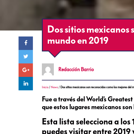
Dos sitios mexicanos 
mundo en 2019
Redacción
Barrio
Inicio
/
News
/
Dos sitios mexicanos son reconocidos como los mejores del
Fue a través del World’s Greatest
que estos lugares mexicanos son 
Esta lista selecciona a lo
puedes visitar entre 2019 