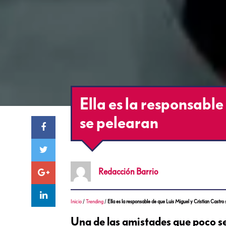
Ella es la responsable
se pelearan
Redacción
Barrio
Inicio
/
Trending
/
Ella es la responsable de que Luis Miguel y Cristian Castro
Una de las amistades que poco se