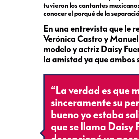
tuvieron los cantantes mexicanos
conocer el porqué de la separaci
En una entrevista que le r
Verónica Castro y Manuel 
modelo y actriz Daisy Fue
la amistad ya que ambos 
“La verdad es que 
sinceramente su pe
bueno yo estaba sal
que se llama Daisy 