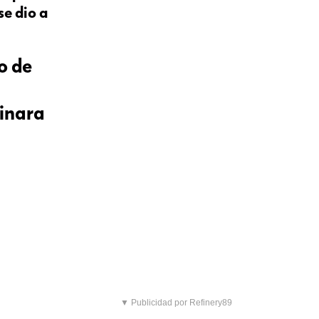
se dio a
o de
minara
▼ Publicidad por Refinery89