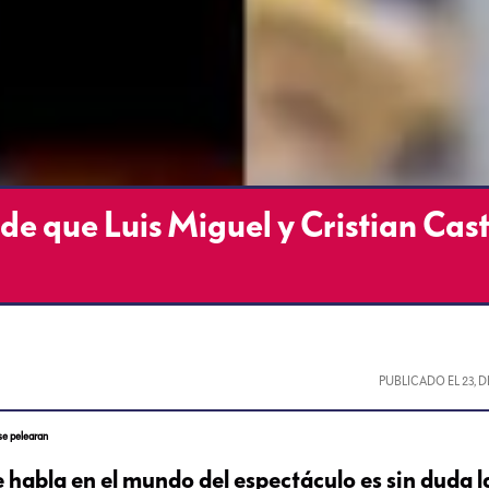
 de que Luis Miguel y Cristian Cas
PUBLICADO EL
23, 
 se pelearan
 habla en el mundo del espectáculo es sin duda l