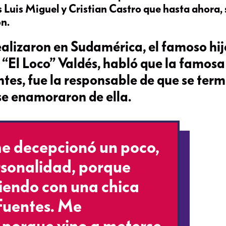
 Luis Miguel y Cristian Castro que hasta ahora, 
ón.
ealizaron en Sudamérica, el famoso hij
“El Loco” Valdés, habló que la famosa
ntes, fue la responsable de que se ter
se enamoraron de ella.
me decepcionó un poco,
rsonalidad, porque
iendo con una chica
Fuentes. Me