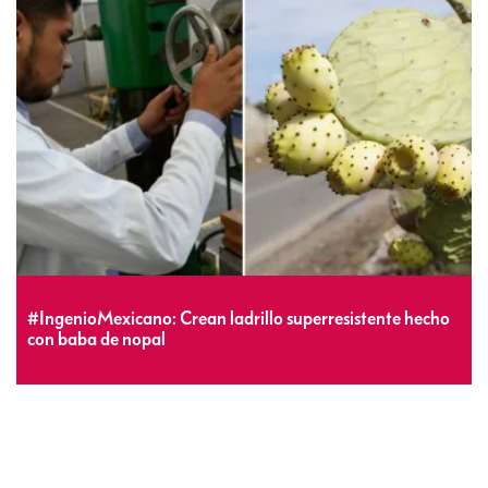
#IngenioMexicano: Crean ladrillo superresistente hecho
con baba de nopal