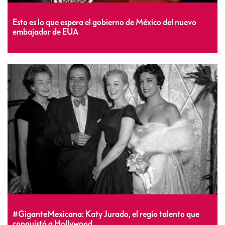
Esto es lo que espera el gobierno de México del nuevo
embajador de EUA
#GiganteMexicana: Katy Jurado, el regio talento que
conquistó a Hollywood