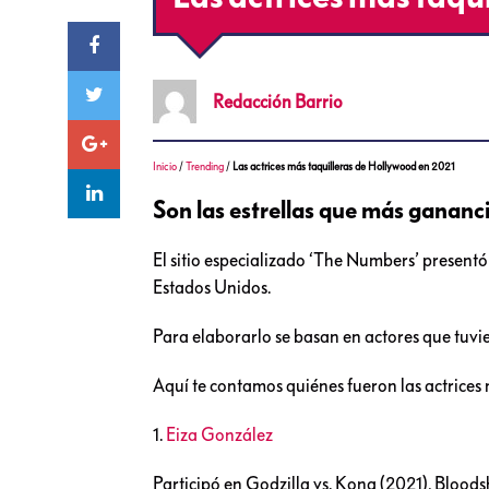
Redacción
Barrio
Inicio
/
Trending
/
Las actrices más taquilleras de Hollywood en 2021
Son las estrellas que más gananc
El sitio especializado ‘The Numbers’ presentó
Estados Unidos.
Para elaborarlo se basan en actores que tuvier
Aquí te contamos quiénes fueron las actrices
1.
Eiza González
Participó en Godzilla vs. Kong (2021), Blood