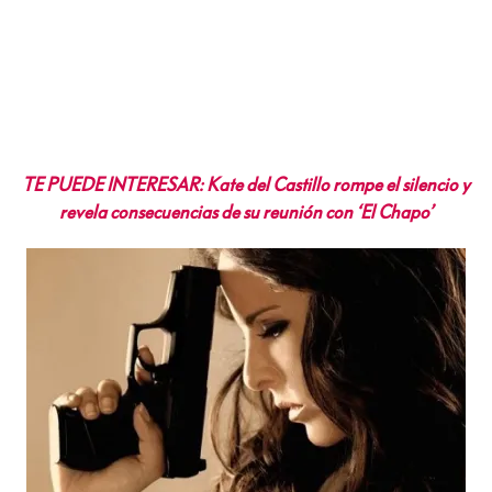
TE PUEDE INTERESAR: Kate del Castillo rompe el silencio y
revela consecuencias de su reunión con ‘El Chapo’