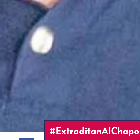
#ExtraditanAlChapo: 