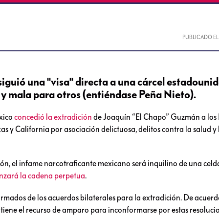
PUBLICADO E
guió una "visa" directa a una cárcel estadounid
 y mala para otros (entiéndase Peña Nieto).
éxico
concedió la extradición
de Joaquín “El Chapo” Guzmán a los 
as y California por asociación delictuosa, delitos contra la salud y
ión, el infame narcotraficante mexicano será inquilino de una celd
nzará la cadena perpetua
.
mados de los acuerdos bilaterales para la extradición. De acuerd
 tiene el recurso de amparo para inconformarse por estas resoluci