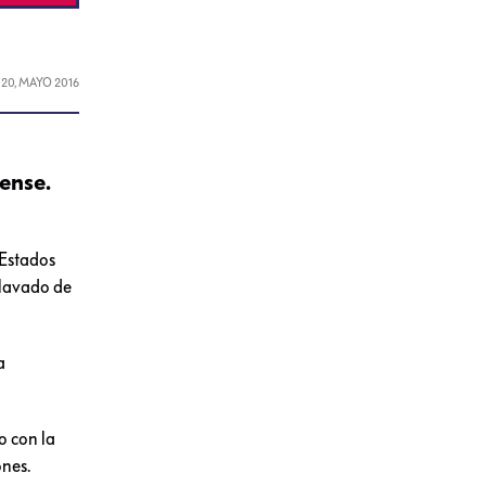
L
20, MAYO 2016
ense.
Estados
 lavado de
a
o con la
ones.