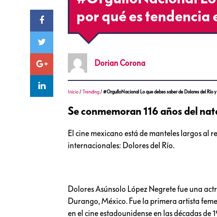
por qué es tendencia 
Dorian
Corona
Inicio
/
Trending
/
#OrgulloNacional Lo que debes saber de Dolores del Río y
Se conmemoran 116 años del nata
El cine mexicano está de manteles largos al 
internacionales: Dolores del Río.
Dolores Asúnsolo López Negrete fue una actriz
Durango, México.
Fue la primera artista fem
en el cine estadounidense en las décadas de 