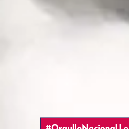
#OrgulloNacional Lo 