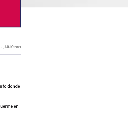
L
21, JUNIO 2021
uarto donde
 duerme en