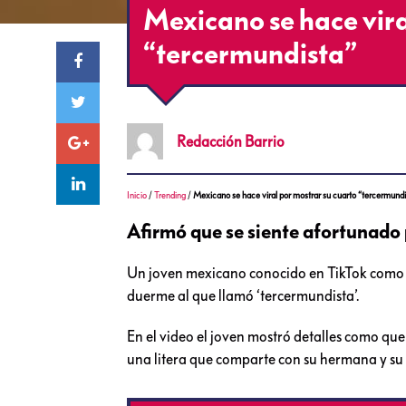
Mexicano se hace vira
“tercermundista”
Redacción
Barrio
Inicio
/
Trending
/
Mexicano se hace viral por mostrar su cuarto “tercermundi
Afirmó que se siente afortunado p
Un joven mexicano conocido en TikTok como Ca
duerme al que llamó ‘tercermundista’.
En el video el joven mostró detalles como que
una litera que comparte con su hermana y su 