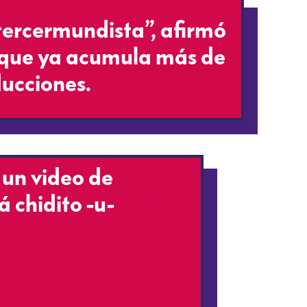
 tercermundista”, afirmó
o que ya acumula más de
ducciones.
un video de
 chidito -u-
##fyp
umor
 Carax