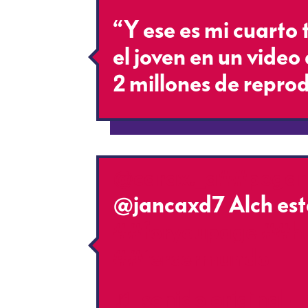
“Y ese es mi cuarto
el joven en un vide
2 millones de repro
@carax._a
##pegar
@jancaxd7 Alch está
##foryoupage
##h
##tercermundo
♬ sonido original –