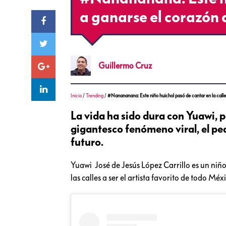
a ganarse el corazón 
Guillermo
Cruz
Inicio
/
Trending
/
#Nanananana: Este niño huichol pasó de cantar en la calle
La vida ha sido dura con Yuawi, p
gigantesco fenómeno viral, el pe
futuro.
Yuawi José de Jesús López Carrillo es un niñ
las calles a ser el artista favorito de todo Méx