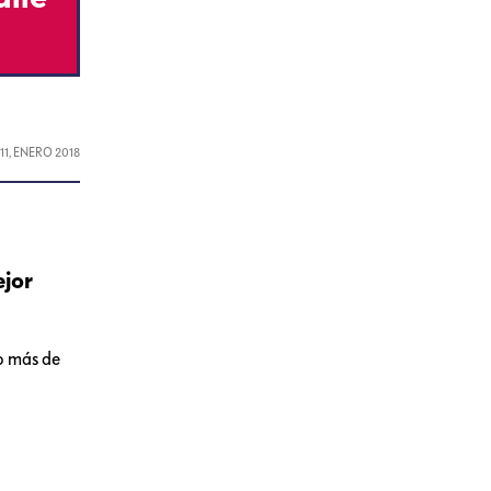
L
11, ENERO 2018
ejor
o más de