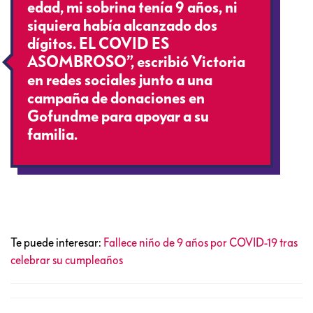
edad, mi sobrina tenía 9 años, ni
siquiera había alcanzado dos
dígitos. EL COVID ES
ASOMBROSO”, escribió Victoria
en redes sociales junto a una
campaña de donaciones en
Gofundme para apoyar a su
familia.
Te puede interesar:
Fallece niño de 9 años por COVID-19 tras
celebrar su cumpleaños