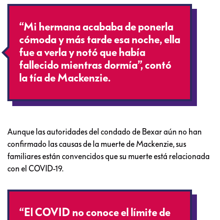
“Mi hermana acababa de ponerla
cómoda y más tarde esa noche, ella
fue a verla y notó que había
fallecido mientras dormía”, contó
la tía de Mackenzie.
Aunque las autoridades del condado de Bexar aún no han
confirmado las causas de la muerte de Mackenzie, sus
familiares están convencidos que su muerte está relacionada
con el COVID-19.
“El COVID no conoce el límite de