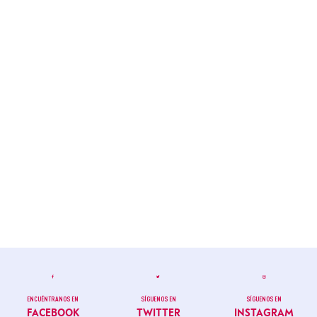
ENCUÉNTRANOS EN
SÍGUENOS EN
SÍGUENOS EN
FACEBOOK
TWITTER
INSTAGRAM