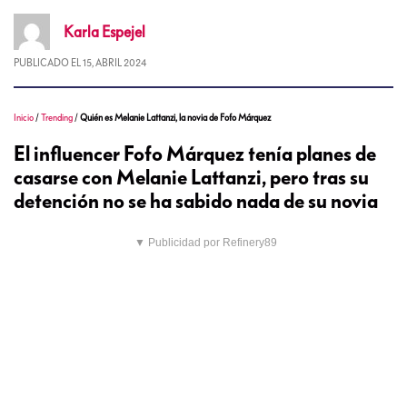
Karla
Espejel
PUBLICADO EL
15, ABRIL 2024
Inicio
/
Trending
/
Quién es Melanie Lattanzi, la novia de Fofo Márquez
El influencer Fofo Márquez tenía planes de
casarse con Melanie Lattanzi, pero tras su
detención no se ha sabido nada de su novia
▼ Publicidad por Refinery89