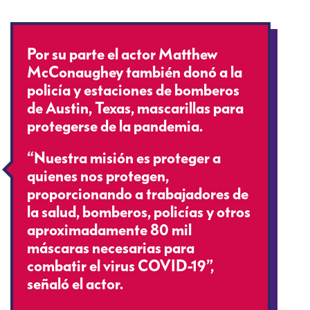
Por su parte el actor Matthew
McConaughey también donó a la
policía y estaciones de bomberos
de Austin, Texas, mascarillas para
protegerse de la pandemia.
“Nuestra misión es proteger a
quienes nos protegen,
proporcionando a trabajadores de
la salud, bomberos, policías y otros
aproximadamente 80 mil
máscaras necesarias para
combatir el virus COVID-19”,
señaló el actor.