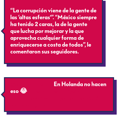
“La corrupción viene de la gente de
las ‘altas esferas'”. “México siempre
ha tenido 2 caras, la de la gente
que lucha por mejorar y la que
aprovecha cualquier forma de
enriquecerse a costa de todos”, le
comentaron sus seguidores.
@sunnyinmexico
En Holanda no hacen
eso 😂
#mexico
#extranjera
#holandesa
#extranjeraenmexico
♬
sonido original – Sunny