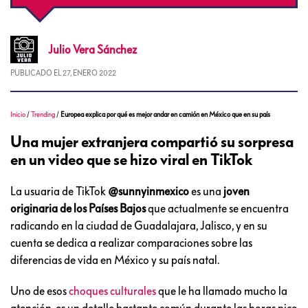
Julio
Vera Sánchez
PUBLICADO EL
27, ENERO 2022
Inicio
/
Trending
/
Europea explica por qué es mejor andar en camión en México que en su país
Una mujer extranjera compartió su sorpresa
en un video que se hizo viral en TikTok
La usuaria de TikTok
@sunnyinmexico
es una
joven
originaria de los Países Bajos
que actualmente se encuentra
radicando en la ciudad de Guadalajara, Jalisco, y en su
cuenta se dedica a realizar comparaciones sobre las
diferencias de vida en México y su país natal.
Uno de esos
choques culturales
que le ha llamado mucho la
atención, es un detalle bastante común durante las horas pico