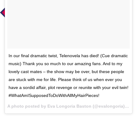
In our final dramatic twist, Telenovela has died! (Cue dramatic
music) Thank you so much to our amazing fans. And to my
lovely cast mates – the show may be over, but these people
are stuck with me for life. Please think of us when ever you
have a sordid affair, plot revenge or reunite with your evil twin!
#WhatAmISupposedToDoWithAllMyHairPieces!
A photo posted by Eva Longoria Baston (@evalongoria) on
M