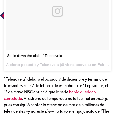
Selfie down the aisle! #Telenovela
A photo posted by Telenovela (@nbctelenovela) on
Feb 25, 2016 at 2:03pm PST
“Telenovela” debutó el pasado 7 de diciembre y terminó de
transmitirse el 22 de febrero de este año. Tras 11 episodios, el
13 de mayo NBC anunció que la serie
había quedado
cancelada
. Al estreno de temporada no le fue mal en
rating
,
pues consiguió captar la atención de más de 5 millones de
televidentes –y no, este
show
no tuvo el empujoncito de “The