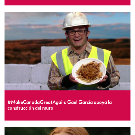
#MakeCanadaGreatAgain: Gael García apoya la
construcción del muro