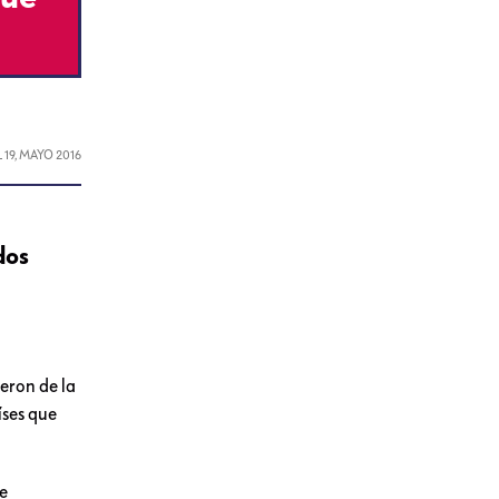
L
19, MAYO 2016
dos
eron de la
íses que
te