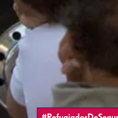
#RefugiadosDeSegunda