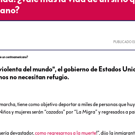
cano?
PUBLICADO E
 de un centroamericano?
violenta del mundo", el gobierno de Estados Uni
os no necesitan refugio.
marcha, tiene como objetivo deportar a miles de personas que huy
Niños y mujeres serán “cazados” por “La Migra” y regresados a pa
sería devastador,
como regresarnos a la muerte
!”, dijo la inmigran