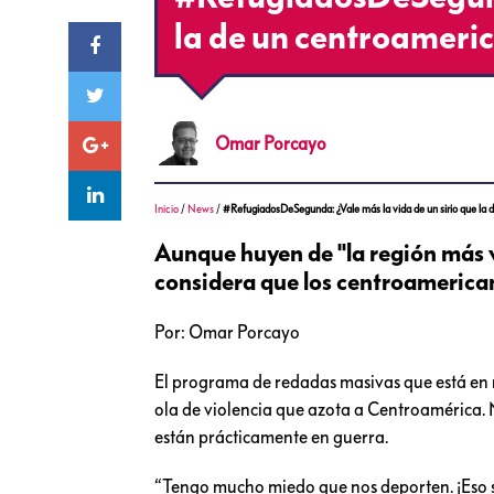
la de un centroameri
Omar
Porcayo
Inicio
/
News
/
#RefugiadosDeSegunda: ¿Vale más la vida de un sirio que la
Aunque huyen de "la región más 
considera que los centroamerican
Por: Omar Porcayo
El programa de redadas masivas que está en 
ola de violencia que azota a Centroamérica. 
están prácticamente en guerra.
“Tengo mucho miedo que nos deporten. ¡Eso 