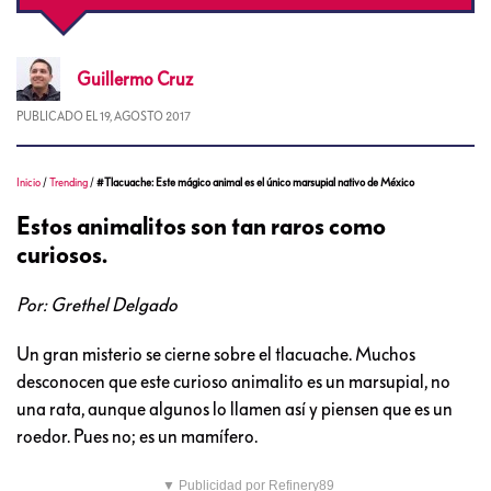
Guillermo
Cruz
PUBLICADO EL
19, AGOSTO 2017
Inicio
/
Trending
/
#Tlacuache: Este mágico animal es el único marsupial nativo de México
Estos animalitos son tan raros como
curiosos.
Por: Grethel Delgado
Un gran misterio se cierne sobre el tlacuache. Muchos
desconocen que este curioso animalito es un marsupial, no
una rata, aunque algunos lo llamen así y piensen que es un
roedor. Pues no; es un mamífero.
▼ Publicidad por Refinery89