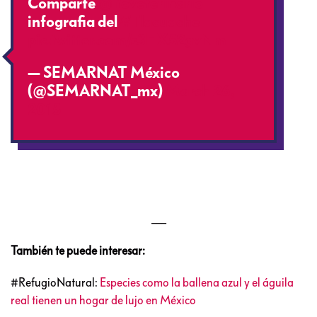
Comparte
@YoVeterinario
infografia del
#Tlacuache
pic.twitter.com/s3HX52gvNm
— SEMARNAT México
(@SEMARNAT_mx)
March 26,
2015
___
También te puede interesar:
#RefugioNatural:
Especies como la ballena azul y el águila
real tienen un hogar de lujo en México