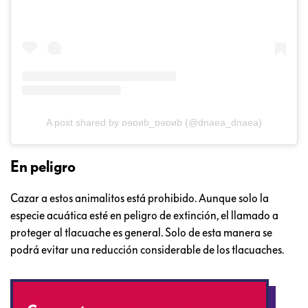
A post shared by ɒɘɒᴎb_ɒɘɒᴎb (@dnaea_dnaea)
En peligro
Cazar a estos animalitos está prohibido. Aunque solo la
especie acuática esté en peligro de extinción, el llamado a
proteger al tlacuache es general. Solo de esta manera se
podrá evitar una reducción considerable de los tlacuaches.