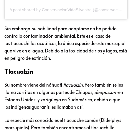
A post shared by ConservacionVidaSilvestre (@conservacionymanejoffs)
Sin embargo, su habilidad para adaptarse no ha podido
contra la contaminación ambiental. Este es el caso de
los tlacuachillos acuáticos, la única especie de este marsupial
que vive en el agua. Debido a la toxicidad de ríos y lagos, está
en peligro de extinción.
Tlacualzin
Su nombre viene del náhuatl
tlacualzin.
Pero también se les
llama zorritos en algunas partes de Chiapas;
deopossum
en
Estados Unidos; y zarigüeya en Sudamérica, debido a que
los indígenas guaranís les llamaban así.
La especie más conocida es el tlacuache común (Didelphys
marsupialis). Pero también encontramos al tlacuachillo