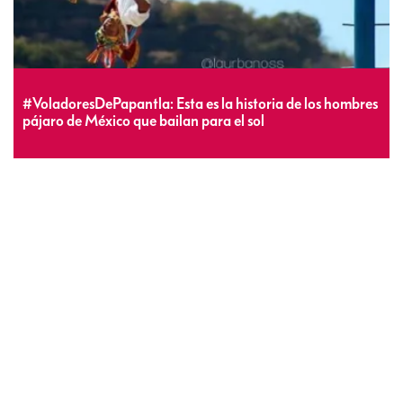
#VoladoresDePapantla: Esta es la historia de los hombres
pájaro de México que bailan para el sol