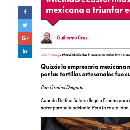
mexicana a triunfar 
Guillermo
Cruz
Inicio
/
Trending
/
#ReinaDeLasTortillas: El amor por las tortillas llevó a esta
Quizás la empresaria mexicana no
por las tortillas artesanales fue s
Por: Grethel Delgado
Cuando Delfina Solorio llegó a España para re
hacer para salir adelante. Pero la casualidad, 