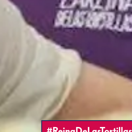
#ReinaDeLasTortillas: 