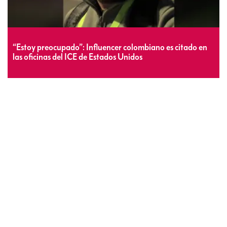
“Estoy preocupado”: Influencer colombiano es citado en
las oficinas del ICE de Estados Unidos