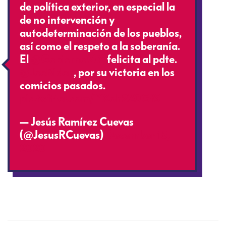
de política exterior, en especial la
de no intervención y
autodeterminación de los pueblos,
así como el respeto a la soberanía.
El
@GobiernoMX
felicita al pdte.
@JoeBiden
, por su victoria en los
comicios pasados.
pic.twitter.com/YXoh2Z0GfS
— Jesús Ramírez Cuevas
(@JesusRCuevas)
December 15,
2020