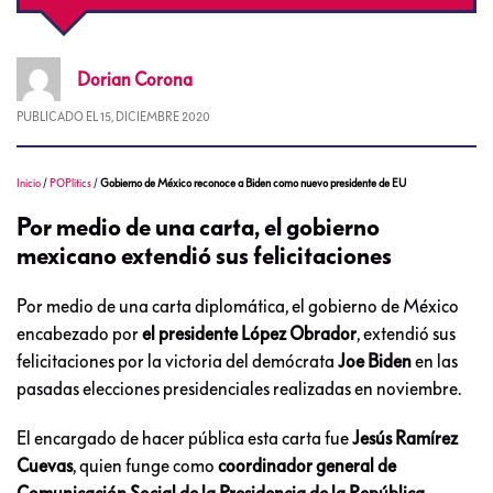
Dorian
Corona
PUBLICADO EL
15, DICIEMBRE 2020
Inicio
/
POPlitics
/
Gobierno de México reconoce a Biden como nuevo presidente de EU
Por medio de una carta, el gobierno
mexicano extendió sus felicitaciones
Por medio de una carta diplomática, el gobierno de México
encabezado por
el presidente López Obrador
, extendió sus
felicitaciones por la victoria del demócrata
Joe Biden
en las
pasadas elecciones presidenciales realizadas en noviembre.
El encargado de hacer pública esta carta fue
Jesús Ramírez
Cuevas
, quien funge como
coordinador general de
Comunicación Social de la Presidencia de la República
.