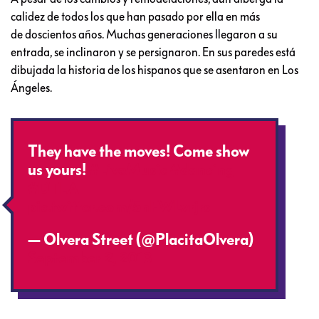
calidez de todos los que han pasado por ella en más
de doscientos años. Muchas generaciones llegaron a su
entrada, se inclinaron y se persignaron. En sus paredes está
dibujada la historia de los hispanos que se asentaron en Los
Ángeles.
They have the moves! Come show
us yours!
#LiveMusic
#dancing
#DTLA
pic.twitter.com/5nFWLvrjrs
— Olvera Street (@PlacitaOlvera)
September 2, 2013