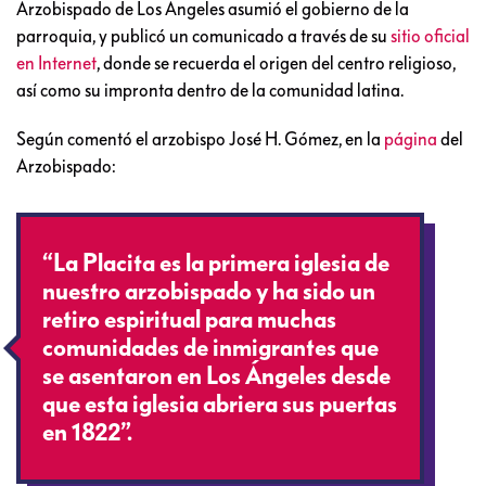
Arzobispado de Los Ángeles asumió el gobierno de la
parroquia, y publicó un comunicado a través de su
sitio oficial
en Internet
, donde se recuerda el origen del centro religioso,
así como su impronta dentro de la comunidad latina.
Según comentó el arzobispo José H. Gómez, en la
página
del
Arzobispado:
“La Placita es la primera iglesia de
nuestro arzobispado y ha sido un
retiro espiritual para muchas
comunidades de inmigrantes que
se asentaron en Los Ángeles desde
que esta iglesia abriera sus puertas
en 1822”.