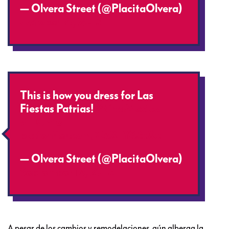
— Olvera Street (@PlacitaOlvera)
October 27, 2013
This is how you dress for Las
Fiestas Patrias!
#VivaMexico
#ElGrito
pic.twitter.com/O5XuY83xXx
— Olvera Street (@PlacitaOlvera)
September 15, 2013
A pesar de los cambios y remodelaciones, aún alberga la