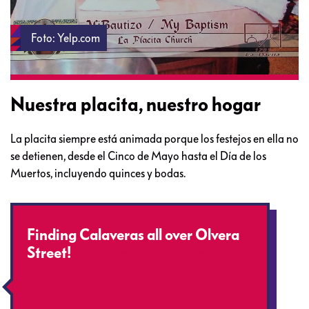
Foto: Yelp.com
Nuestra placita, nuestro hogar
La placita siempre está animada porque los festejos en ella no
se detienen, desde el Cinco de Mayo hasta el Día de los
Muertos, incluyendo quinces y bodas.
Finding Calaveras all over Olvera
Street!
#DiaDeLosMuertos
#olverastreet
pic.twitter.com/4Rb7DDbfqR