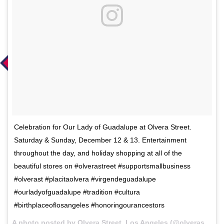
Celebration for Our Lady of Guadalupe at Olvera Street.
Saturday & Sunday, December 12 & 13. Entertainment
throughout the day, and holiday shopping at all of the
beautiful stores on #olverastreet #supportsmallbusiness
#olverast #placitaolvera #virgendeguadalupe
#ourladyofguadalupe #tradition #cultura
#birthplaceoflosangeles #honoringourancestors
A photo posted by Olvera Street, Los Angeles (@olverastreetofficial) on