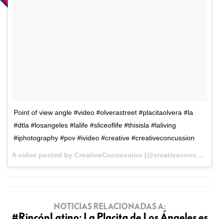
Point of view angle #video #olverastreet #placitaolvera #la
#dtla #losangeles #lalife #sliceoflife #thisisla #laliving
#iphotography #pov #ivideo #creative #creativeconcussion
A video posted by CreativeConcussion (@creativeconcussion) on
NOTICIAS RELACIONADAS A:
#RincónLatino: La Placita de Los Ángeles es