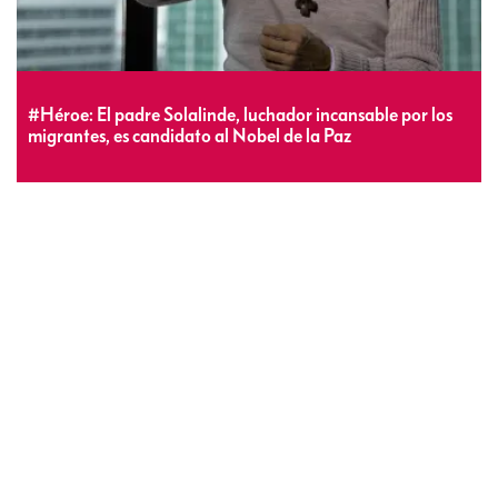
#Héroe: El padre Solalinde, luchador incansable por los
migrantes, es candidato al Nobel de la Paz