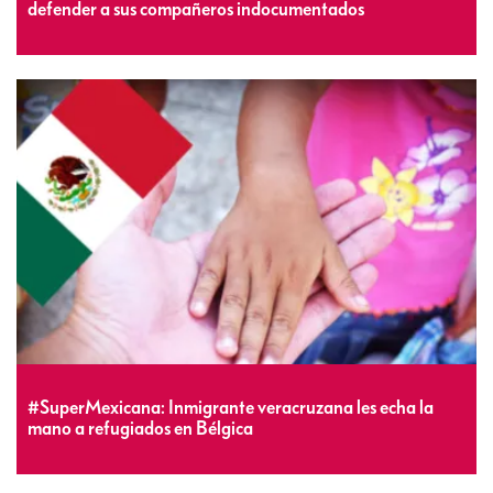
defender a sus compañeros indocumentados
#SuperMexicana: Inmigrante veracruzana les echa la
mano a refugiados en Bélgica