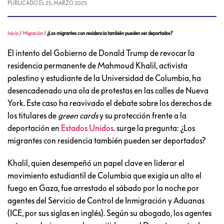
PUBLICADO EL
25, MARZO 2025
Inicio
/
Migración
/
¿Los migrantes con residencia también pueden ser deportados?
El intento del Gobierno de Donald Trump de revocar la
residencia permanente de Mahmoud Khalil, activista
palestino y estudiante de la Universidad de Columbia, ha
desencadenado una ola de protestas en las calles de Nueva
York. Este caso ha reavivado el debate sobre los derechos de
los titulares de
green cards
y su protección frente a la
deportación en
Estados Unidos
. surge la pregunta: ¿Los
migrantes con residencia también pueden ser deportados?
Khalil, quien desempeñó un papel clave en liderar el
movimiento estudiantil de Columbia que exigía un alto el
fuego en Gaza, fue arrestado el sábado por la noche por
agentes del Servicio de Control de Inmigración y Aduanas
(ICE, por sus siglas en inglés). Según su abogado, los agentes