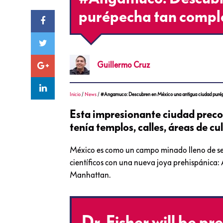
purépecha tan comp
Guillermo
Cruz
Inicio
/
News
/
#Angamuco: Descubren en México una antigua ciudad puré
Esta impresionante ciudad preco
tenía templos, calles, áreas de cul
México es como un campo minado lleno de secre
científicos con una nueva joya prehispánica:
Manhattan.
Dr. Fisher will be p