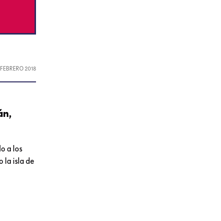
, FEBRERO 2018
án,
o a los
la isla de