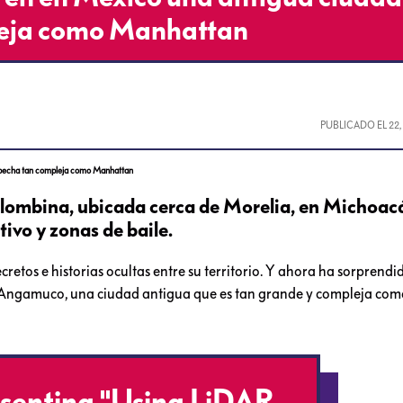
leja como Manhattan
PUBLICADO EL
22
pecha tan compleja como Manhattan
lombina, ubicada cerca de Morelia, en Michoac
tivo y zonas de baile.
tos e historias ocultas entre su territorio. Y ahora ha sorprendid
 Angamuco, una ciudad antigua que es tan grande y compleja como 
resenting "Using LiDAR