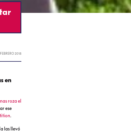
tar
, FEBRERO 2018
as en
nas roza el
ar ese
ition
.
a las llevó