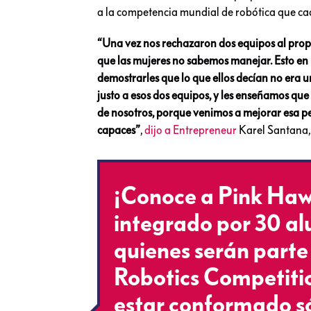
a la competencia mundial de robótica que ca
“Una vez nos rechazaron dos equipos al pro
que las mujeres no sabemos manejar. Esto en 
demostrarles que lo que ellos decían no era 
justo a esos dos equipos, y les enseñamos que 
de nosotros, porque venimos a mejorar esa pe
capaces”
,
dijo a Entrepreneur
Karel Santana, 
¡Conoce a Pink Hawk
integrado por 30 al
quienes serán parte
Robotics Competitio
estar conformado s