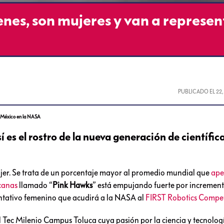
nes, son mujeres y van a represen
PUBLICADO EL
22
a México en la NASA
 es el rostro de la nueva generación de científic
ujer. Se trata de un porcentaje mayor al promedio mundial que
ape
canas
llamado “
Pink Hawks
” está empujando fuerte por increment
entativo femenino que acudirá a la NASA al
FIRST Robotics Compet
l Tec Milenio Campus Toluca cuya pasión por la ciencia y tecnologí