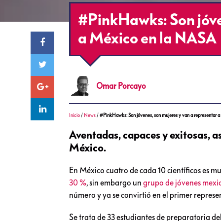
#PinkHawks: Son jóve
a México en la NASA
Omar
Porcayo
Inicio
/
News
/
#PinkHawks: Son jóvenes, son mujeres y van a representar 
Aventadas, capaces y exitosas, así
México.
En México cuatro de cada 10 científicos es m
30 %
, sin embargo un
grupo de jóvenes mexi
número y ya se convirtió en el primer repres
Se trata de 33 estudiantes de preparatoria de