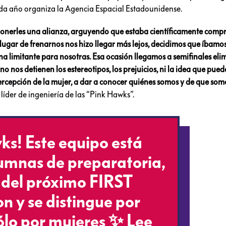
da año organiza la Agencia Espacial Estadounidense.
ponerles una alianza, arguyendo que estaba científicamente com
lugar de frenarnos nos hizo llegar más lejos, decidimos que íbamo
una limitante para nosotras. Esa ocasión llegamos a semifinales el
no nos detienen los estereotipos, los prejuicios, ni la idea que pue
rcepción de la mujer, a dar a conocer quiénes somos y de que som
líder de ingeniería de las “Pink Hawks”.
s! Este equipo está
umnas de preparatoria,
 del próximo FIRST
n y se distingue por
ólo por mujeres ✨ Lee