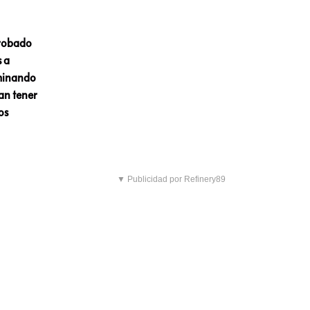
probado
s a
iminando
dan tener
os
▼ Publicidad por Refinery89