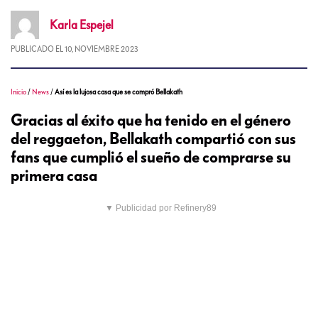
Karla
Espejel
PUBLICADO EL
10, NOVIEMBRE 2023
Inicio
/
News
/
Así es la lujosa casa que se compró Bellakath
Gracias al éxito que ha tenido en el género
del reggaeton, Bellakath compartió con sus
fans que cumplió el sueño de comprarse su
primera casa
▼ Publicidad por Refinery89