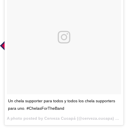
Un chela supporter para todos y todos los chela supporters
para uno. #ChelasForTheBand
A photo posted by Cerveza Cucapá (@cerveza.cucapa) on
Sep