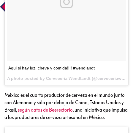
Aqui si hay luz, cheve y comida!!!! #wendlandt
A photo posted by Cerveceria Wendlandt (@cerveceriaw) on
S
México es el cuarto productor de cerveza en el mundo junto
con Alemania y sólo por debajo de China, Estados Unidos y
Brasil,
según datos de Beerectorio
, una iniciativa que impulsa
a los productores de cerveza artesanal en México.