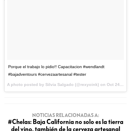
Porque el trabajo lo pidio!! Capacitacion #wendlandt
#bajadventours #cervezaartesanal #tester
A photo posted by Silvia Salgado (@rexyoink) on
Oct 24, 2016 at 3:39pm PDT
NOTICIAS RELACIONADAS A:
#Chelas: Baja California no solo es la tierra
del vino, también de la cerveza artesanal