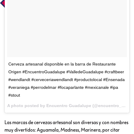
Cerveza artesanal disponible en la barra de Restaurante
Origen #EncuentroGuadalupe #ValledeGuadalupe #craftbeer
#wendlandt #cerveceriawendlandt #productolocal #Ensenada
#veraniega #perrodelmar #focaparlante #mexicanale #ipa
#stout
A photo posted by Encuentro Guadalupe (@encuentro_guadalupe) on
Las marcas de cervezas artesanal son diversas y con nombres
muy divertidos: Aguamala, Madness, Marinera, por citar