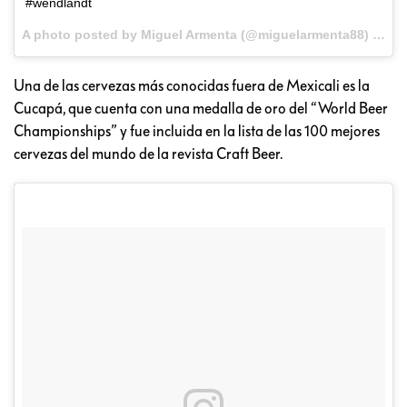
#wendlandt
A photo posted by Miguel Armenta (@miguelarmenta88) on
No
Una de las cervezas más conocidas fuera de Mexicali es la
Cucapá, que cuenta con una medalla de oro del “World Beer
Championships” y fue incluida en la lista de las 100 mejores
cervezas del mundo de la revista Craft Beer.