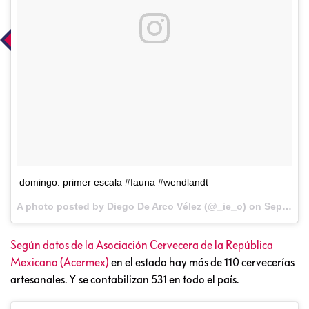
domingo: primer escala #fauna #wendlandt
A photo posted by Diego De Arco Vélez (@_ie_o) on
Sep 5, 2016 at 5:17pm PDT
Según datos de la Asociación Cervecera de la República
Mexicana (Acermex)
en el estado hay más de 110 cervecerías
artesanales. Y se contabilizan 531 en todo el país.