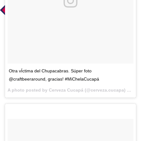
Otra vÍctima del Chupacabras. Súper foto
@craftbeeraround, gracias! #MiChelaCucapá
A photo posted by Cerveza Cucapá (@cerveza.cucapa) on
Sep