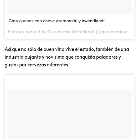
Cata quesos con cheve #ramonetti y #wendlandt
A photo posted by Cerveceria Wendlandt (@cerveceriaw) on
N
Así que no sólo de buen vino vive el estado, también de una
industria pujante y novísima que conquista paladares y
gustos por cervezas diferentes.