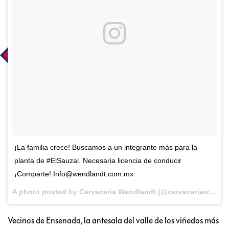
¡La familia crece! Buscamos a un integrante más para la
planta de #ElSauzal. Necesaria licencia de conducir
¡Comparte! Info@wendlandt.com.mx
A photo posted by Cerveceria Wendlandt (@cerveceriaw) on
O
Vecinos de Ensenada, la antesala del valle de los viñedos más