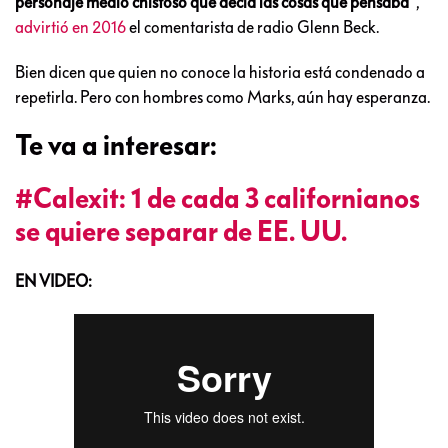
personaje medio chistoso que decía las cosas que pensaba”
,
advirtió en 2016
el comentarista de radio Glenn Beck.
Bien dicen que quien no conoce la historia está condenado a
repetirla. Pero con hombres como Marks, aún hay esperanza.
Te va a interesar:
#Calexit: 1 de cada 3 californianos
se quiere separar de EE. UU.
EN VIDEO: