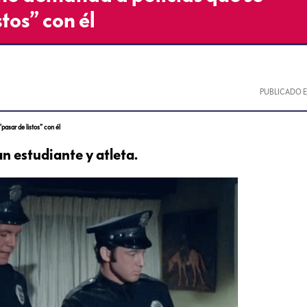
stos” con él
PUBLICADO 
asar de listos” con él
n estudiante y atleta.