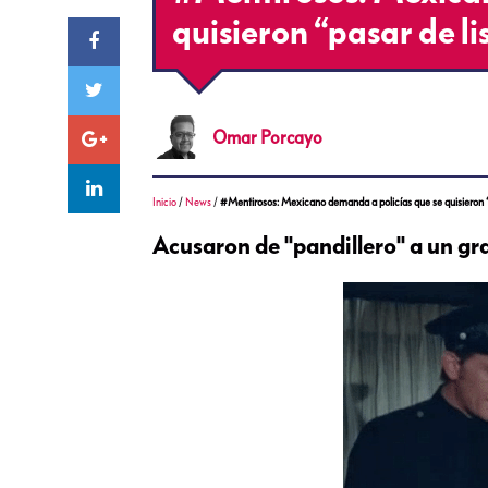
quisieron “pasar de li
Omar
Porcayo
Inicio
/
News
/
#Mentirosos: Mexicano demanda a policías que se quisieron “p
Acusaron de "pandillero" a un gra