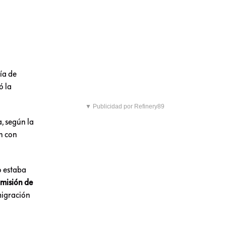
ía de
ó la
▼ Publicidad por Refinery89
a, según la
n con
o estaba
“
misión de
migración
o