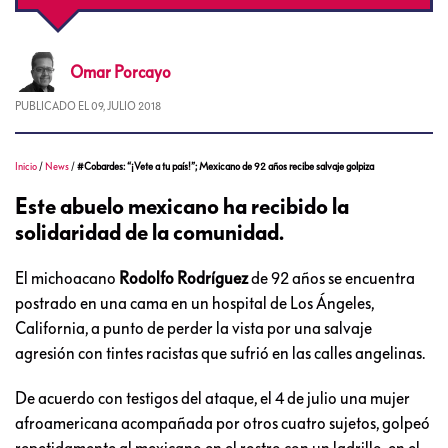
Omar
Porcayo
PUBLICADO EL
09, JULIO 2018
Inicio
/
News
/
#Cobardes: “¡Vete a tu país!”; Mexicano de 92 años recibe salvaje golpiza
Este abuelo mexicano ha recibido la
solidaridad de la comunidad.
El michoacano
Rodolfo Rodríguez
de 92 años se encuentra
postrado en una cama en un hospital de Los Ángeles,
California, a punto de perder la vista por una salvaje
agresión con tintes racistas que sufrió en las calles angelinas.
De acuerdo con testigos del ataque, el 4 de julio una mujer
afroamericana acompañada por otros cuatro sujetos, golpeó
repetidamente al mexicano en el rostro con un ladrillo, en el