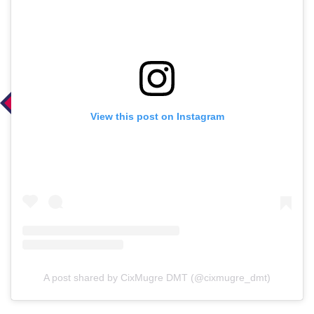
View this post on Instagram
A post shared by CixMugre DMT (@cixmugre_dmt)