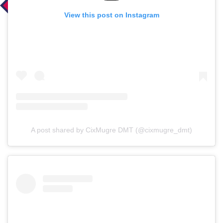
View this post on Instagram
A post shared by CixMugre DMT (@cixmugre_dmt)