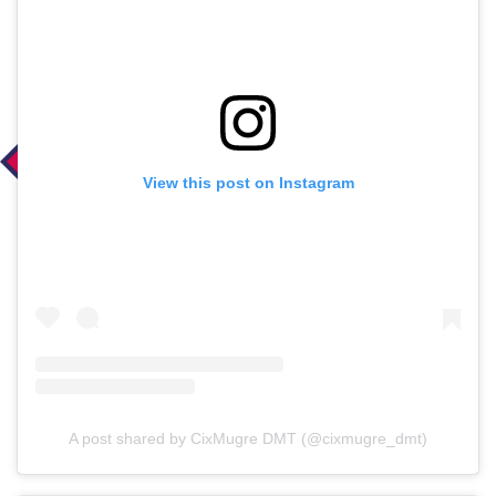
View this post on Instagram
A post shared by CixMugre DMT (@cixmugre_dmt)