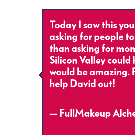
Today I saw this y
asking for people t
than asking for mone
Silicon Valley could 
would be amazing. 
help David out!
pic.twitter.com/e
— FullMakeup Alch
2018