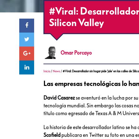
#Viral: Desarrollador s
Silicon Valley
Omar
Porcayo
Inicio
/
News
/
#Viral: Desarrollador sin hogar pide ‘jale’ en las calles de Silic
Las empresas tecnológicas lo han
David Casarez
se aventuró en la lucha por su 
tecnología mundial. Sin embargo las cosas no
título como egresado de Texas A & M Universi
La historia de este desarrollador latino se ha
Scofield
publicara en Twitter su foto en una e