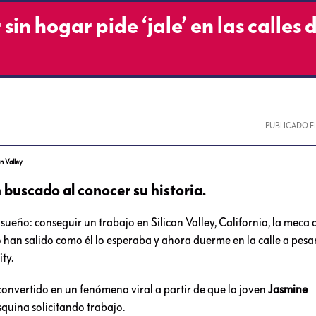
in hogar pide ‘jale’ en las calles 
PUBLICADO E
on Valley
 buscado al conocer su historia.
sueño: conseguir un trabajo en Silicon Valley, California, la meca 
 han salido como él lo esperaba y ahora duerme en la calle a pesar
ty.
 convertido en un fenómeno viral a partir de que la joven
Jasmine
squina solicitando trabajo.