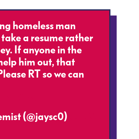
oung homeless man
o take a resume rather
y. If anyone in the
help him out, that
Please RT so we can
woE3PKFx7
emist (@jaysc0)
July 27,