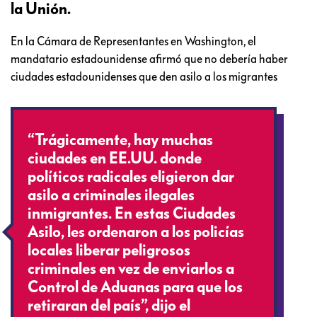
la Unión.
En la Cámara de Representantes en Washington, el
mandatario estadounidense afirmó que no debería haber
ciudades estadounidenses
que den asilo a los migrantes
“Trágicamente, hay muchas
ciudades en EE.UU. donde
políticos radicales eligieron dar
asilo a criminales ilegales
inmigrantes. En estas Ciudades
Asilo, les ordenaron a los policías
locales liberar peligrosos
criminales en vez de enviarlos a
Control de Aduanas para que los
retiraran del país”, dijo el